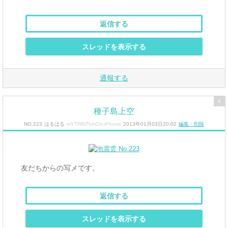
返信する
スレッドを表示する
通報する
4
種子島上空
NO.223
はるはる
mYTRlNThmZm-iPhone
2013年01月03日20:02
編集・削除
友だちからの写メです。
返信する
スレッドを表示する