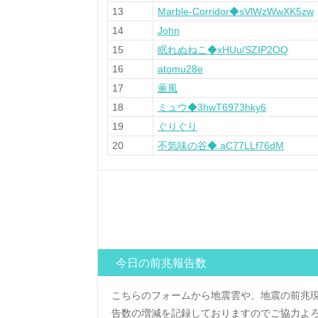
13
Marble-Corridor◆sVlWzWwXK5zw
14
John
15
眠れぬねこ◆xHUu/SZIP2OQ
16
atomu28e
17
薫風
18
ミュウ◆3hwT6973hky6
19
ぐりぐり
20
不気味の谷◆.aC77LLf76dM
今日の前兆報告数
こちらのフォームから地震雲や、地震の前兆
告数の増減を記録しておりますのでご協力よ