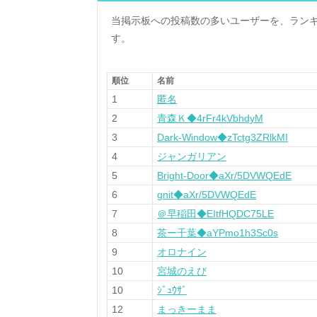
当掲示板への投稿数の多いユーザーを、ラン
す。
順位
名前
1
匿名
2
青森Ｋ◆4rFr4kVbhdyM
3
Dark-Window◆zTctg3ZRlkMI
4
ジャンガリアン
5
Bright-Door◆aXr/5DVWQEdE
6
gnit◆aXr/5DVWQEdE
7
＠早稲田◆EItfHQDC75LE
8
茶ー千葉◆aYPmo1h3Sc0s
9
オロナイン
10
宮城のえび
10
ｼﾞｭｳｻﾞ
12
まっきーまま