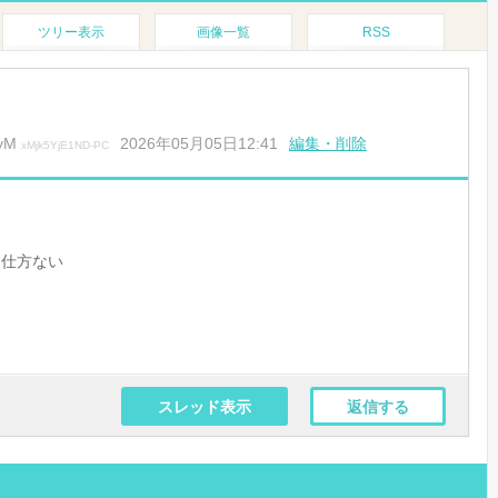
ツリー表示
画像一覧
RSS
yM
2026年05月05日12:41
編集・削除
xMjk5YjE1ND-PC
て仕方ない
スレッド表示
返信する