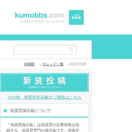
地震雲の目撃情報が集まる掲示板
HOME
＞
スレッド一覧
＞NO.57935
新規投稿
その他、地震前兆現象のご報告はこちら
地震雲掲示板について
『地震雲掲示板』は地震雲の目撃情報を投
稿する、地震雲専門の掲示板です。情報交