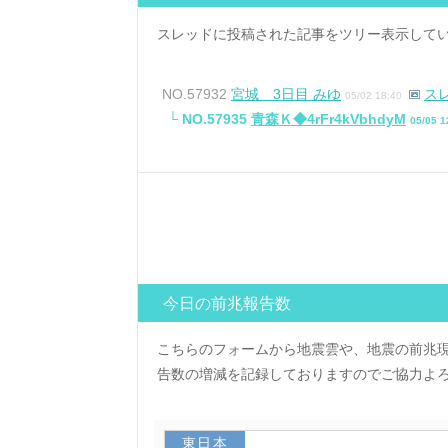
スレッドに投稿された記事をツリー表示して
NO.57932
宮城 3日目 みゆ
ス
05/02 18:40
└ NO.57935
青森Ｋ◆4rFr4kVbhdyM
05/05 1
今日の前兆報告数
こちらのフォームから地震雲や、地震の前兆
告数の増減を記録しておりますのでご協力よ
東日本