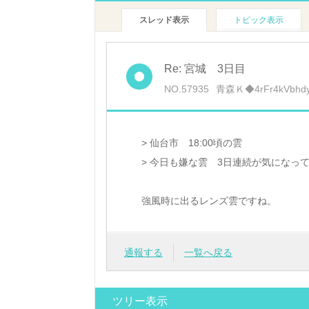
スレッド表示
トピック表示
Re: 宮城 3日目
NO.57935
青森Ｋ◆4rFr4kVbhd
> 仙台市 18:00頃の雲
> 今日も嫌な雲 3日連続が気になっ
強風時に出るレンズ雲ですね。
通報する
一覧へ戻る
ツリー表示