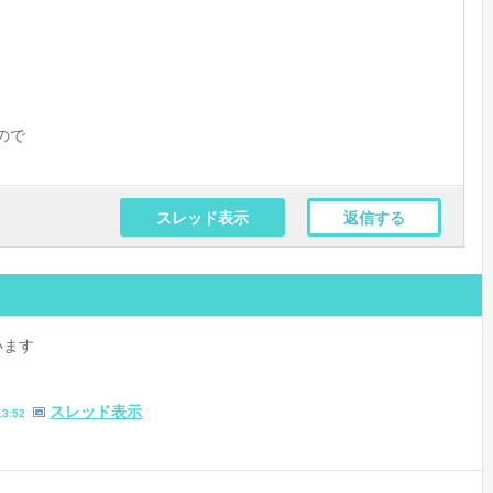
ので
スレッド表示
返信する
います
スレッド表示
13:52