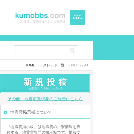
地震雲の目撃情報が集まる掲示板
HOME
＞
スレッド一覧
＞NO.57793
新規投稿
その他、地震前兆現象のご報告はこちら
地震雲掲示板について
『地震雲掲示板』は地震雲の目撃情報を投
稿する、地震雲専門の掲示板です。情報交