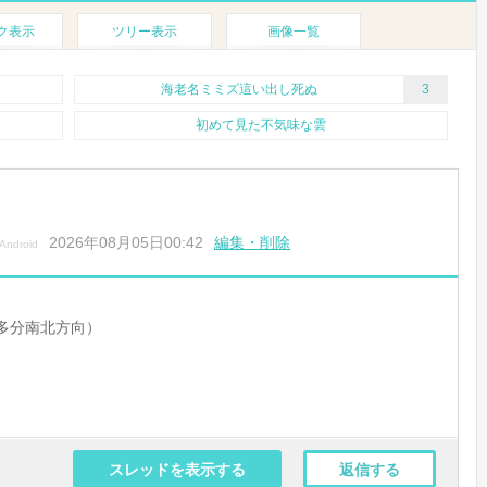
ク表示
ツリー表示
画像一覧
海老名ミミズ這い出し死ぬ
3
初めて見た不気味な雲
2026年08月05日00:42
編集・削除
Android
多分南北方向）
スレッドを表示する
返信する