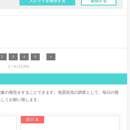
スレッドを表示する
返信する
2
3
4
5
...
>
1～4 / 13,553
現象の報告をすることできます。地震前兆の調査として、毎日の報
ろしくお願い致します。
西日本