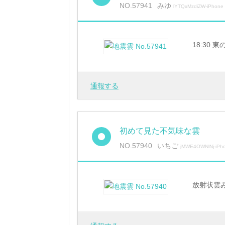
NO.57941
みゆ
lYTQxMzdiZW-iPhone
18:30
通報する
初めて見た不気味な雲
NO.57940
いちご
jMWE4OWNlNj-iPh
放射状雲