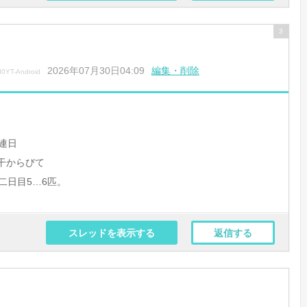
3
2026年07月30日04:09
編集・削除
0YT-Android
連日
干からびて
二日目5…6匹。
スレッドを表示する
返信する