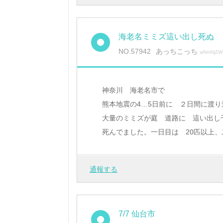
海老名ミミズ這い出し死ぬ
NO.57942
あっちこっち
wNmNjZWI
神奈川 海老名市で
熊本地震の4…5日前に ２日間に渡り
大量のミミズが庭 道路に 這い出し
死んでました。一日目は 20匹以上、
通報する
7/7 仙台市