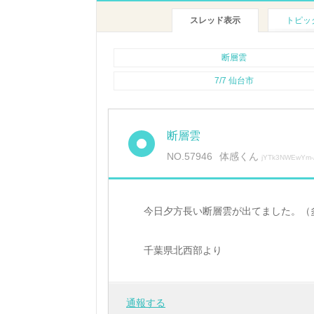
スレッド表示
トピッ
断層雲
7/7 仙台市
断層雲
NO.57946
体感くん
jYTk3NWEwYm-
今日夕方長い断層雲が出てました。（
千葉県北西部より
通報する