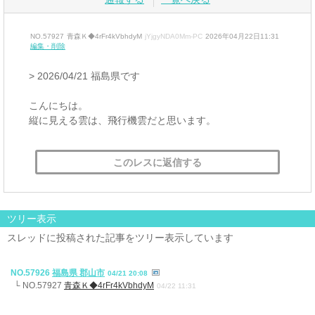
NO.57927
青森Ｋ◆4rFr4kVbhdyM
jYjgyNDA0Mm-PC
2026年04月22日11:31
編集・削除
> 2026/04/21 福島県です
こんにちは。
縦に見える雲は、飛行機雲だと思います。
このレスに返信する
ツリー表示
スレッドに投稿された記事をツリー表示しています
NO.57926
福島県 郡山市
04/21 20:08
└ NO.57927
青森Ｋ◆4rFr4kVbhdyM
04/22 11:31