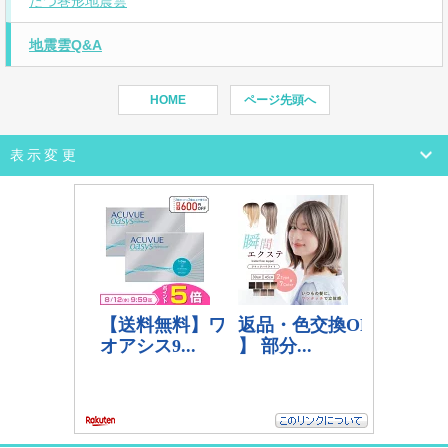
たつ巻形地震雲
地震雲Q&A
HOME
ページ先頭へ
表示変更